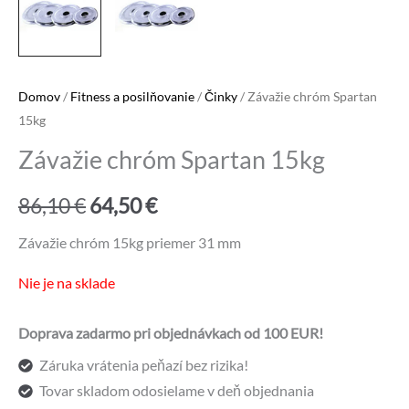
Domov
/
Fitness a posilňovanie
/
Činky
/ Závažie chróm Spartan
15kg
Závažie chróm Spartan 15kg
Pôvodná
Aktuálna
86,10
€
64,50
€
cena
cena
Závažie chróm 15kg priemer 31 mm
bola:
je:
Nie je na sklade
86,10 €.
64,50 €.
Doprava zadarmo pri objednávkach od 100 EUR!
Záruka vrátenia peňazí bez rizika!
Tovar skladom odosielame v deň objednania