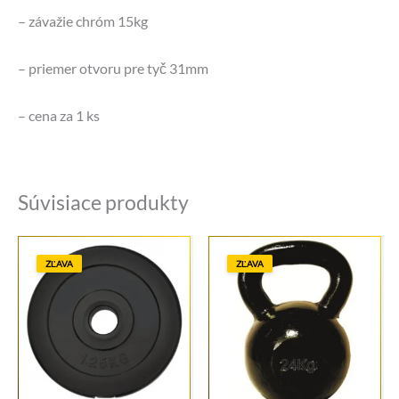
– závažie chróm 15kg
– priemer otvoru pre tyč 31mm
– cena za 1 ks
Súvisiace produkty
ZĽAVA
ZĽAVA