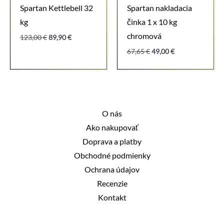
Spartan Kettlebell 32
Spartan nakladacia
kg
činka 1 x 10 kg
chromová
Pôvodná
Aktuálna
123,00
€
89,90
€
cena
cena
Pôvodná
Aktuálna
67,65
€
49,00
€
bola:
je:
cena
cena
123,00 €.
89,90 €.
bola:
je:
67,65 €.
49,00 €.
O nás
Ako nakupovať
Doprava a platby
Obchodné podmienky
Ochrana údajov
Recenzie
Kontakt