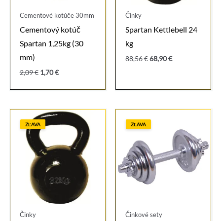
Cementové kotúče 30mm
Činky
Cementový kotúč
Spartan Kettlebell 24
Spartan 1,25kg (30
kg
mm)
Pôvodná
Aktuálna
88,56
€
68,90
€
cena
cena
Pôvodná
Aktuálna
2,09
€
1,70
€
bola:
je:
cena
cena
88,56 €.
68,90 €.
bola:
je:
2,09 €.
1,70 €.
ZĽAVA
ZĽAVA
Činky
Činkové sety