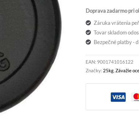
3,08 €.
2,
Doprava zadarmo pri 
Záruka vrátenia peň
Tovar skladom odos
Bezpečné platby - d
EAN:
9001741016122
Značky:
25kg
,
Závažie oc