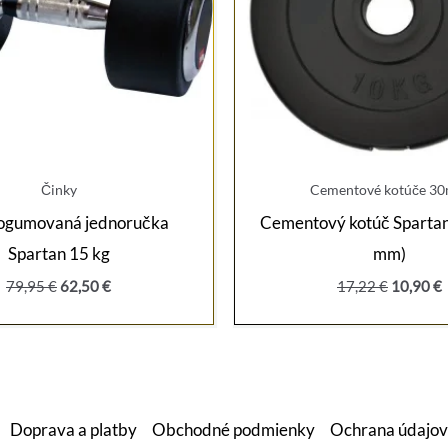
Činky
Cementové kotúče 3
pogumovaná jednoručka
Cementový kotúč Spartan
Spartan 15 kg
mm)
Pôvodná
Aktuálna
Pôvodná
79,95
€
62,50
€
17,22
€
10,90
€
cena
cena
cena
bola:
je:
bola:
j
79,95 €.
62,50 €.
17,22 €.
1
Doprava a platby
Obchodné podmienky
Ochrana údajov