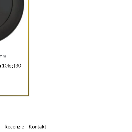
0mm
 10kg (30
Aktuálna
cena
e:
0,90 €.
Recenzie
Kontakt