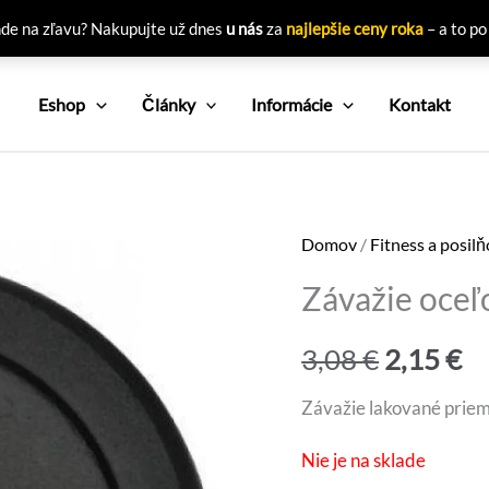
nde na zľavu? Nakupujte už dnes
u nás
za
najlepšie ceny roka
– a to po
Eshop
Články
Informácie
Kontakt
Domov
/
Fitness a posil
Závažie oceľ
Pôvodn
Ak
3,08
€
2,15
€
cena
c
Závažie lakované pri
bola:
je
Nie je na sklade