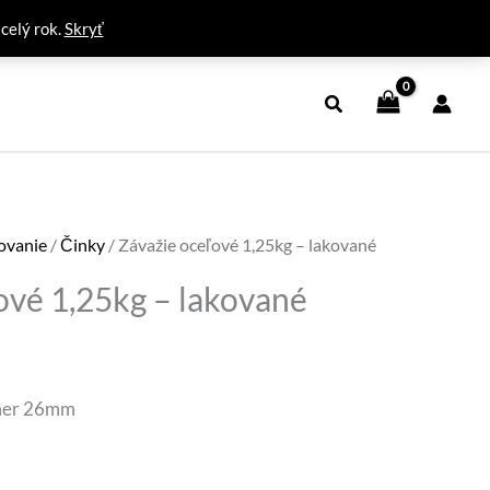
 celý rok.
Skryť
ňovanie
/
Činky
/ Závažie oceľové 1,25kg – lakované
ové 1,25kg – lakované
á
tuálna
ena
emer 26mm
: