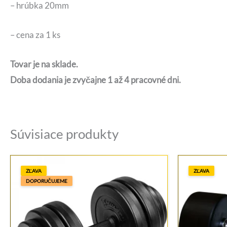
– hrúbka 20mm
– cena za 1 ks
Tovar je na sklade.
Doba dodania je zvyčajne 1 až 4 pracovné dni.
Súvisiace produkty
ZĽAVA
ZĽAVA
DOPORUČUJEME