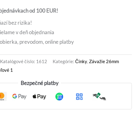
15 €.
objednávkach od 100 EUR!
azí bez rizika!
ielame v deň objednania
obierka, prevodom, online platby
Katalógové číslo:
1612
Kategórie:
Činky
,
Závažie 26mm
eľové 1
Bezpečné platby