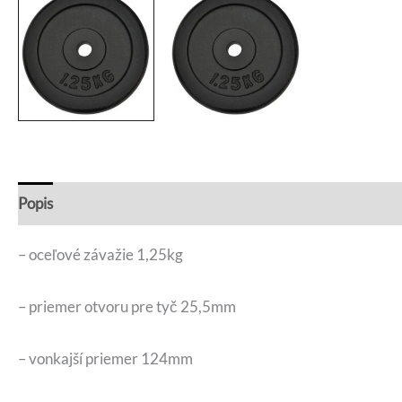
Popis
Recenzie (0)
Otázky a odpovede
– oceľové závažie 1,25kg
– priemer otvoru pre tyč 25,5mm
– vonkajší priemer 124mm