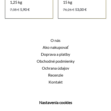
1,25 kg
15 kg
Pôvodná
Aktuálna
Pôvodná
Aktuálna
7,38
€
5,90
€
76,26
€
53,00
€
cena
cena
cena
cena
bola:
je:
bola:
je:
7,38 €.
5,90 €.
76,26 €.
53,00 €.
O nás
Ako nakupovať
Doprava a platby
Obchodné podmienky
Ochrana údajov
Recenzie
Kontakt
Nastavenia cookies