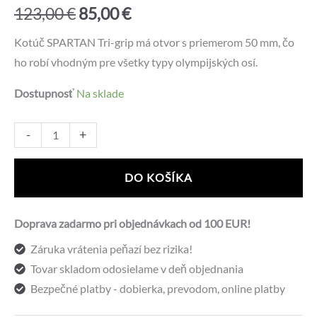
Pôvodná
Aktuálna
123,00
€
85,00
€
cena
cena
Kotúč SPARTAN Tri-grip má otvor s priemerom 50 mm, čo
ho robí vhodným pre všetky typy olympijských osí.
bola:
je:
Dostupnosť
Na sklade
123,00 €.
85,00 €.
množstvo
Alternative:
-
+
Pogumovaný
olympijský
DO KOŠÍKA
kotúč
SPARTAN
Doprava zadarmo pri objednávkach od 100 EUR!
TRI
Záruka vrátenia peňazí bez rizika!
GRIP
Tovar skladom odosielame v deň objednania
25
Bezpečné platby - dobierka, prevodom, online platby
kg