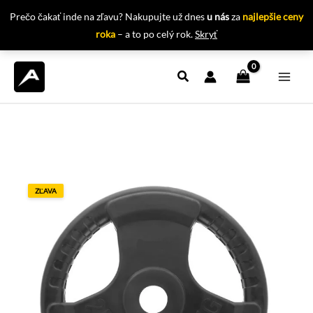
Prečo čakať inde na zľavu? Nakupujte už dnes
u nás
za
najlepšie ceny
roka
– a to po celý rok.
Skryť
Preskočiť
na
obsah
ZĽAVA