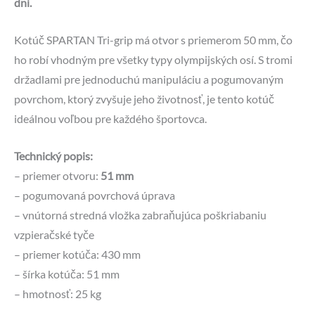
dni.
Kotúč SPARTAN Tri-grip má otvor s priemerom 50 mm, čo
ho robí vhodným pre všetky typy olympijských osí. S tromi
držadlami pre jednoduchú manipuláciu a pogumovaným
povrchom, ktorý zvyšuje jeho životnosť, je tento kotúč
ideálnou voľbou pre každého športovca.
Technický popis:
– priemer otvoru:
51 mm
– pogumovaná povrchová úprava
– vnútorná stredná vložka zabraňujúca poškriabaniu
vzpieračské tyče
– priemer kotúča: 430 mm
– šírka kotúča: 51 mm
– hmotnosť: 25 kg