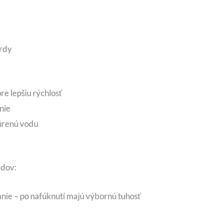
ardy
re lepšiu rýchlosť
nie
búrenú vodu
rdov:
nie – po nafúknutí majú výbornú tuhosť