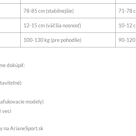
78-85 cm (stabilnejšie)
71-78 c
12-15 cm (väčšia nosnosť)
10-12 c
100-130 kg (pre pohodlie)
90-120 
me dokúpiť:
taviteľné)
nafukovacie modely)
 veci
y na ArianeSport.sk