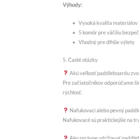
Výhody:
Vysoká kvalita materiálov
5 komôr pre väčšiu bezpeč
Vhodný pre dlhšie výlety
5. Časté otázky
Akú veľkosť paddleboardu zvol
Pre začiatočníkov odporúčame širši
rýchlosť.
Nafukovací alebo pevný padd
Nafukovacé sú praktickejšie na tra
Ako správne udržiavať paddle