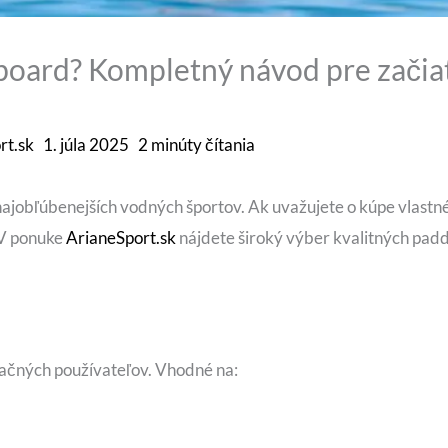
board? Kompletný návod pre začia
rt.sk
1. júla 2025
2 minúty čítania
najobľúbenejších vodných športov. Ak uvažujete o kúpe vlast
 V ponuke
ArianeSport.sk
nájdete široký výber kvalitných pad
eačných používateľov. Vhodné na: