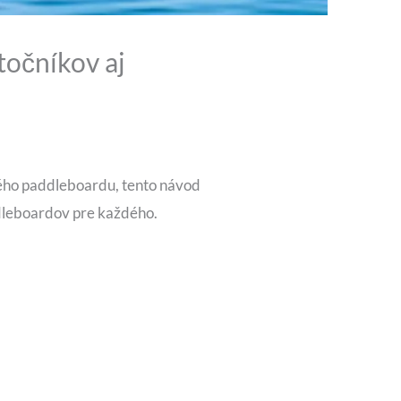
točníkov aj
ného paddleboardu, tento návod
dleboardov pre každého.