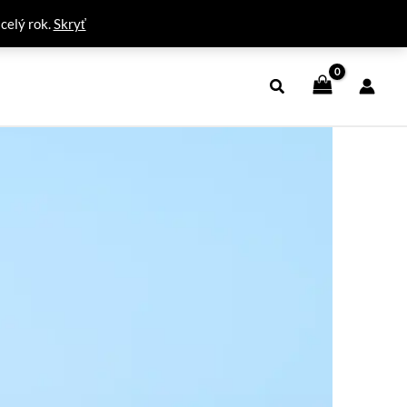
 celý rok.
Skryť