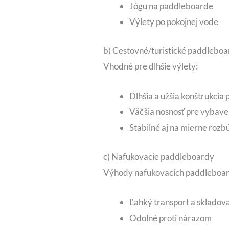
Jógu na paddleboarde
Výlety po pokojnej vode
b) Cestovné/turistické paddlebo
Vhodné pre dlhšie výlety:
Dlhšia a užšia konštrukcia p
Väčšia nosnosť pre vybave
Stabilné aj na mierne roz
c) Nafukovacie paddleboardy
Výhody nafukovacích paddleboa
Ľahký transport a skladova
Odolné proti nárazom