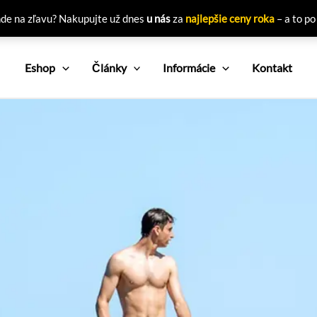
nde na zľavu? Nakupujte už dnes
u nás
za
najlepšie ceny roka
– a to po
Eshop
Články
Informácie
Kontakt