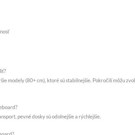
nosť
iť?
e modely (80+ cm), ktoré sú stabilnejšie. Pokročilí môžu zvoliť
leboard?
nsport, pevné dosky sú odolnejšie a rýchlejšie.
board?