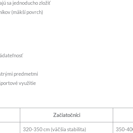
jú sa jednoducho zložiť
níkov (mäkší povrch)
ládateľnosť
ostrými predmetmi
športové využitie
Začiatočníci
320-350 cm (väčšia stabilita)
350-400