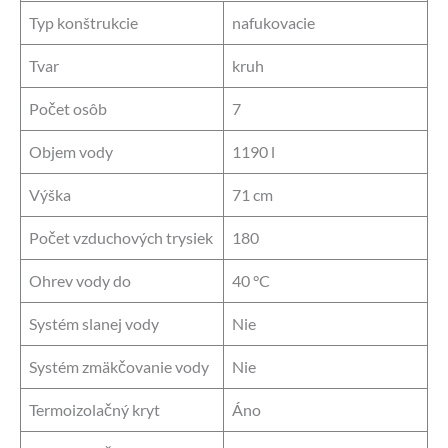
Typ konštrukcie
nafukovacie
Tvar
kruh
Počet osôb
7
Objem vody
1190 l
Výška
71 cm
Počet vzduchových trysiek
180
Ohrev vody do
40 °C
Systém slanej vody
Nie
Systém zmäkčovanie vody
Nie
Termoizolačný kryt
Áno