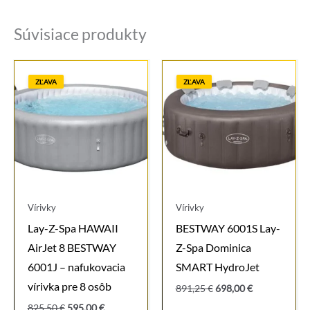
Súvisiace produkty
ZĽAVA
ZĽAVA
Vírivky
Vírivky
Lay-Z-Spa HAWAII
BESTWAY 6001S Lay-
AirJet 8 BESTWAY
Z-Spa Dominica
6001J – nafukovacia
SMART HydroJet
vírivka pre 8 osôb
Pôvodná
Aktuálna
891,25
€
698,00
€
cena
cena
Pôvodná
Aktuálna
825,50
€
595,00
€