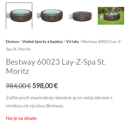
Domov
/
Vodné športy a bazény
/
Vírivky
/ Bestway 60023 Lay-Z-
Spa St. Moritz
Bestway 60023 Lay-Z-Spa St.
Moritz
Pôvodná
Aktuálna
984,00
€
598,00
€
cena
cena
Zažite pocit maximálnej relaxácie aj vo vašej záhrade s
vírivkou od výrobcu Bestway.
bola:
je:
Nie je na sklade
984,00 €.
598,00 €.