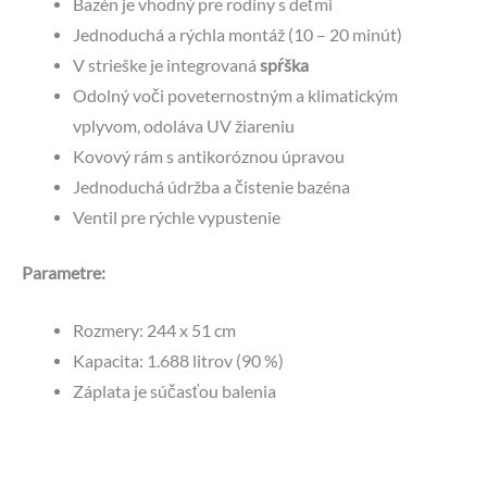
Bazén je vhodný pre rodiny s deťmi
Jednoduchá a rýchla montáž (10 – 20 minút)
V strieške je integrovaná
spŕška
Odolný voči poveternostným a klimatickým
vplyvom, odoláva UV žiareniu
Kovový rám s antikoróznou úpravou
Jednoduchá údržba a čistenie bazéna
Ventil pre rýchle vypustenie
Parametre:
Rozmery: 244 x 51 cm
Kapacita: 1.688 litrov (90 %)
Záplata je súčasťou balenia