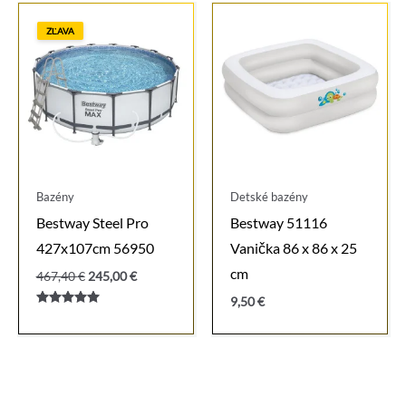
ZĽAVA
Bazény
Detské bazény
Bestway Steel Pro
Bestway 51116
427x107cm 56950
Vanička 86 x 86 x 25
cm
Pôvodná
Aktuálna
467,40
€
245,00
€
cena
cena
9,50
€
bola:
je:
Hodnotenie
467,40 €.
245,00 €.
5.00
z 5