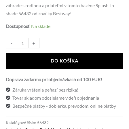
záhrade s rodinou a priateľmi v tomto bazéne Splash-in-
bola:
je:
shade 56432 od značky Bestway!
172,20 €.
95,00 €.
Dostupnosť
Na sklade
množstvo
Alternative:
-
+
Bestway
Bazén
DO KOŠÍKA
56432
Splash-
Doprava zadarmo pri objednávkach od 100 EUR!
in-
Záruka vrátenia peňazí bez rizika!
Shade
Tovar skladom odosielame v deň objednania
244
Bezpečné platby - dobierka, prevodom, online platby
x
51
cm
Katalógové číslo:
56432