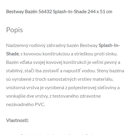
Bestway Bazén 56432 Splash-in-Shade 244 x 51 cm
Popis
Nadzemný rodinný záhradný bazén Bestway
Splash-In-
Shade
, s kovovou konštrukciou a strieškou proti slnku.
Bazén vďaka svojej kovovej konštrukcii je veľmi pevný a
stabilný, stačí iba zostaviť a napustiť vodou. Steny bazéna
sú vyrobené z troch samostatných vrstiev materiálu,
vnútorná vrstva je vyrobená z polyesterovej sieťoviny a
vonkajšie dve vrstvy, z testovaného zdravotne
nezávadného PVC.
Vlastnosti: