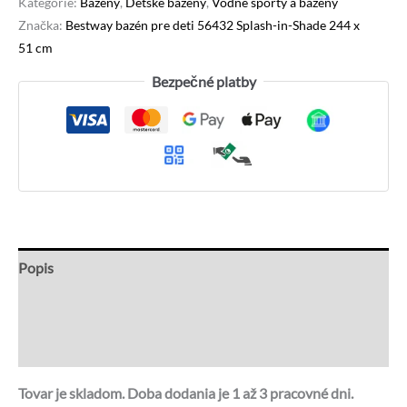
Kategórie:
Bazény
,
Detské bazény
,
Vodné športy a bazény
Značka:
Bestway bazén pre deti 56432 Splash-in-Shade 244 x
51 cm
Bezpečné platby
Popis
Recenzie (1)
Otázky a odpovede
Tovar je skladom. Doba dodania je 1 až 3 pracovné dni.