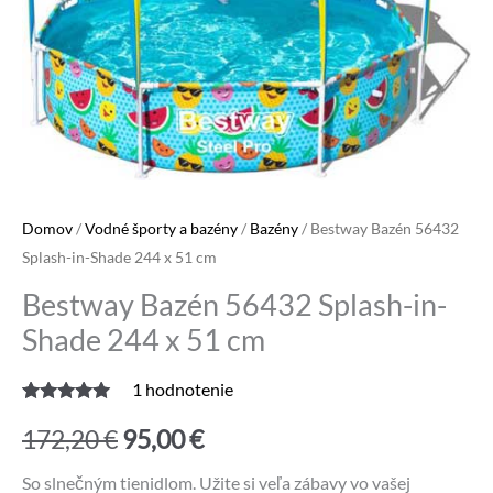
Domov
/
Vodné športy a bazény
/
Bazény
/ Bestway Bazén 56432
Splash-in-Shade 244 x 51 cm
Bestway Bazén 56432 Splash-in-
Shade 244 x 51 cm
1
hodnotenie
Hodnotenie
1
Pôvodná
Aktuálna
5.00
z 5 na
172,20
€
95,00
€
základe
zákazníckej
cena
cena
recenzie
So slnečným tienidlom. Užite si veľa zábavy vo vašej