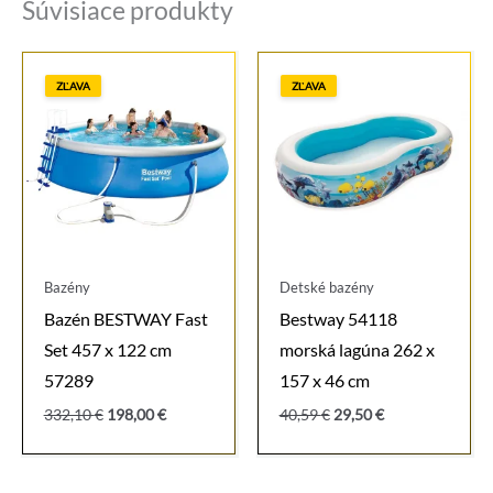
Súvisiace produkty
ZĽAVA
ZĽAVA
Bazény
Detské bazény
Bazén BESTWAY Fast
Bestway 54118
Set 457 x 122 cm
morská lagúna 262 x
57289
157 x 46 cm
Pôvodná
Aktuálna
Pôvodná
Aktuálna
332,10
€
198,00
€
40,59
€
29,50
€
cena
cena
cena
cena
bola:
je:
bola:
je:
332,10 €.
198,00 €.
40,59 €.
29,50 €.