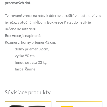
pracovných dní.
Tvarované vrece na nácvik úderov. Je ušité z plastelu, záves
je reťaz s otočným kĺbom. Box vrece Katsudo lievik je
určené do interiéru.
Box vrece je naplnené.
Rozmery: horný priemer 42 cm,
dolný priemer 32 cm,
výška 90 cm
hmotnosť cca 33 kg
farba: čierne
Súvisiace produkty