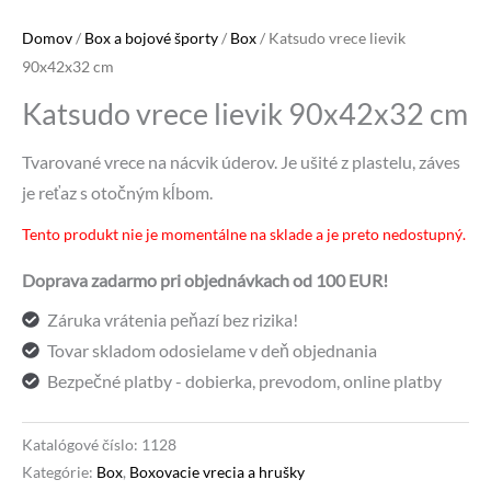
Domov
/
Box a bojové športy
/
Box
/ Katsudo vrece lievik
90x42x32 cm
Katsudo vrece lievik 90x42x32 cm
Tvarované vrece na nácvik úderov. Je ušité z plastelu, záves
je reťaz s otočným kĺbom.
Tento produkt nie je momentálne na sklade a je preto nedostupný.
Alternative:
Doprava zadarmo pri objednávkach od 100 EUR!
Záruka vrátenia peňazí bez rizika!
Tovar skladom odosielame v deň objednania
Bezpečné platby - dobierka, prevodom, online platby
Katalógové číslo:
1128
Kategórie:
Box
,
Boxovacie vrecia a hrušky