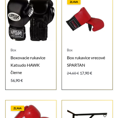
ZĽAVA
Box
Box
Boxovacie rukavice
Box rukavice vrecové
Katsudo HAWK
SPARTAN
čierne
Pôvodná
Aktuálna
24,60
€
17,90
€
cena
cena
56,90
€
bola:
je:
24,60 €.
17,90 €.
ZĽAVA