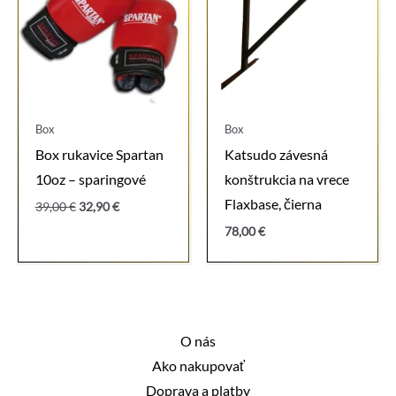
Box
Box
Box rukavice Spartan
Katsudo závesná
10oz – sparingové
konštrukcia na vrece
Flaxbase, čierna
Pôvodná
Aktuálna
39,00
€
32,90
€
cena
cena
78,00
€
bola:
je:
39,00 €.
32,90 €.
O nás
Ako nakupovať
Doprava a platby