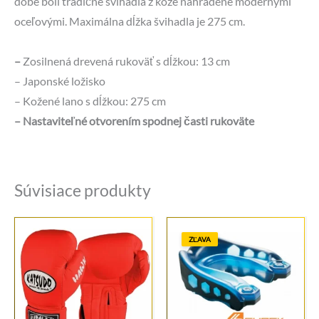
dobe boli tradičné švihadlá z kože nahradené modernými
oceľovými. Maximálna dĺžka švihadla je 275 cm.
–
Zosilnená drevená rukoväť s dĺžkou: 13 cm
– Japonské ložisko
– Kožené lano s dĺžkou: 275 cm
– Nastaviteľné otvorením spodnej časti rukoväte
Súvisiace produkty
ZĽAVA