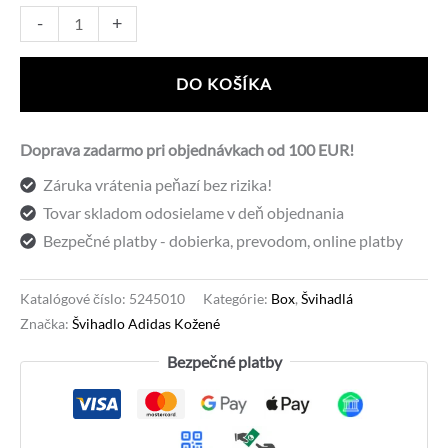
30,75 €.
21,90 €.
množstvo
Alternative:
-
+
Švihadlo
Adidas
DO KOŠÍKA
Kožené
Doprava zadarmo pri objednávkach od 100 EUR!
Záruka vrátenia peňazí bez rizika!
Tovar skladom odosielame v deň objednania
Bezpečné platby - dobierka, prevodom, online platby
Katalógové číslo:
5245010
Kategórie:
Box
,
Švihadlá
Značka:
Švihadlo Adidas Kožené
Bezpečné platby