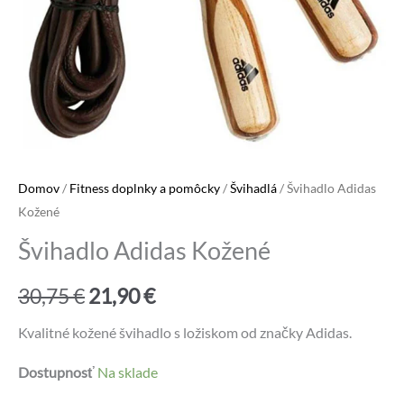
Domov
/
Fitness doplnky a pomôcky
/
Švihadlá
/ Švihadlo Adidas
Kožené
Švihadlo Adidas Kožené
Pôvodná
Aktuálna
30,75
€
21,90
€
cena
cena
Kvalitné kožené švihadlo s ložiskom od značky Adidas.
bola:
je:
Dostupnosť
Na sklade