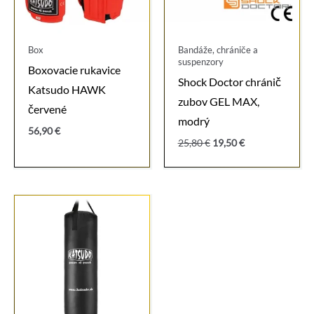
Box
Bandáže, chrániče a
suspenzory
Boxovacie rukavice
Shock Doctor chránič
Katsudo HAWK
zubov GEL MAX,
červené
modrý
56,90
€
Pôvodná
Aktuálna
25,80
€
19,50
€
cena
cena
bola:
je:
25,80 €.
19,50 €.