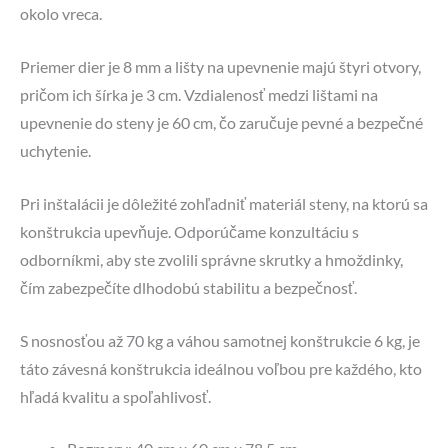
okolo vreca.
Priemer dier je 8 mm a lišty na upevnenie majú štyri otvory,
pričom ich šírka je 3 cm. Vzdialenosť medzi lištami na
upevnenie do steny je 60 cm, čo zaručuje pevné a bezpečné
uchytenie.
Pri inštalácii je dôležité zohľadniť materiál steny, na ktorú sa
konštrukcia upevňuje. Odporúčame konzultáciu s
odborníkmi, aby ste zvolili správne skrutky a hmoždinky,
čím zabezpečíte dlhodobú stabilitu a bezpečnosť.
S nosnosťou až 70 kg a váhou samotnej konštrukcie 6 kg, je
táto závesná konštrukcia ideálnou voľbou pre každého, kto
hľadá kvalitu a spoľahlivosť.