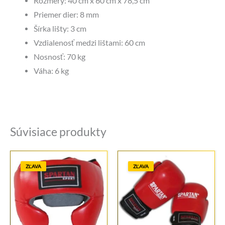
Rozmery: 40 cm x 60 cm x 78,5 cm
Priemer dier: 8 mm
Šírka lišty: 3 cm
Vzdialenosť medzi lištami: 60 cm
Nosnosť: 70 kg
Váha: 6 kg
Súvisiace produkty
ZĽAVA
ZĽAVA