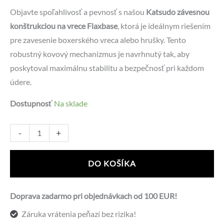
Objavte spoľahlivosť a pevnosť s našou
Katsudo závesnou
konštrukciou na vrece Flaxbase
, ktorá je ideálnym riešením
pre zavesenie boxerského vreca alebo hrušky. Tento
robustný kovový mechanizmus je navrhnutý tak, aby
poskytoval maximálnu stabilitu a bezpečnosť pri každom
údere.
Dostupnosť
Na sklade
množstvo
Alternative:
-
+
Katsudo
závesná
DO KOŠÍKA
konštrukcia
na
Doprava zadarmo pri objednávkach od 100 EUR!
vrece
Záruka vrátenia peňazí bez rizika!
Flaxbase,