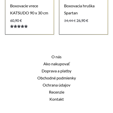
Boxovacie vrece
Boxovacia hruška
KATSUDO 90 x 30 cm
Spartan
Pôvodná
Aktuálna
60,90
€
34,44
€
26,90
€
cena
cena
bola:
je:
Hodnotenie
34,44 €.
26,90 €.
5.00
z 5
O nás
Ako nakupovať
Doprava a platby
Obchodné podmienky
Ochrana údajov
Recenzie
Kontakt