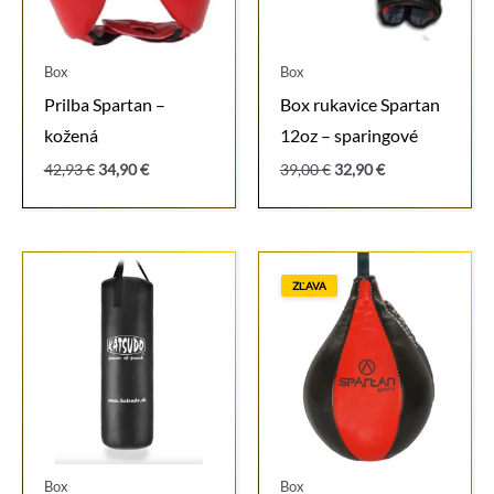
Box
Box
Prilba Spartan –
Box rukavice Spartan
kožená
12oz – sparingové
Pôvodná
Aktuálna
Pôvodná
Aktuálna
42,93
€
34,90
€
39,00
€
32,90
€
cena
cena
cena
cena
bola:
je:
bola:
je:
42,93 €.
34,90 €.
39,00 €.
32,90 €.
ZĽAVA
Box
Box