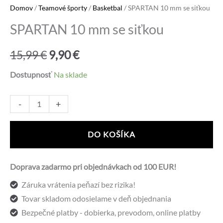
Domov
/
Teamové športy
/
Basketbal
/ SPARTAN 10 mm se siťkou
SPARTAN 10 mm se siťkou
Pôvodná
Aktuálna
15,99
€
9,90
€
cena
cena
Dostupnosť
Na sklade
bola:
je:
množstvo
Alternative:
-
+
SPARTAN
15,99 €.
9,90 €.
10
DO KOŠÍKA
mm
se
Doprava zadarmo pri objednávkach od 100 EUR!
siťkou
Záruka vrátenia peňazí bez rizika!
Tovar skladom odosielame v deň objednania
Bezpečné platby - dobierka, prevodom, online platby