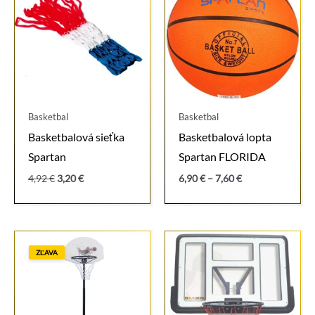
Basketbal
Basketbal
Basketbalová sieťka
Basketbalová lopta
Spartan
Spartan FLORIDA
Pôvodná
Aktuálna
Price
4,92
€
3,20
€
6,90
€
–
7,60
€
cena
cena
range:
bola:
je:
6,90 €
4,92 €.
3,20 €.
through
7,60 €
ZĽAVA