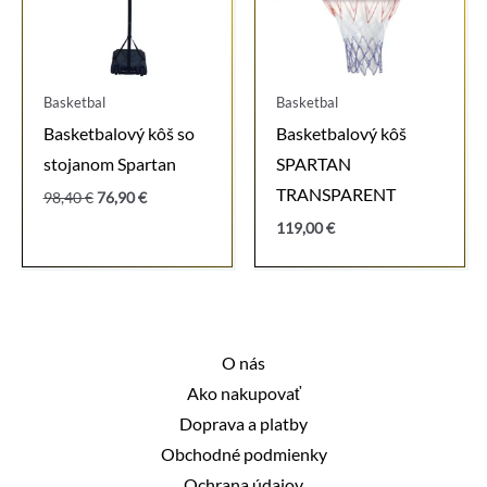
Basketbal
Basketbal
Basketbalový kôš so
Basketbalový kôš
stojanom Spartan
SPARTAN
TRANSPARENT
Pôvodná
Aktuálna
98,40
€
76,90
€
cena
cena
119,00
€
bola:
je:
98,40 €.
76,90 €.
O nás
Ako nakupovať
Doprava a platby
Obchodné podmienky
Ochrana údajov