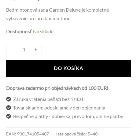
cena
cena
Bedmintonová sada Garden Deluxe je kompletné
vybavenie pre hru badmintonu.
bola:
je:
Dostupnosť
Na sklade
22,14 €.
13,80 €.
množstvo
Alternative:
-
+
Badmintonový
sed
DO KOŠÍKA
GARDEN
DELUXE
Doprava zadarmo pri objednávkach od 100 EUR!
Záruka vrátenia peňazí bez rizika!
Tovar skladom odosielame v deň objednania
Bezpečné platby - dobierka, prevodom, online platby
EAN:
9001741054407
Katalógové číslo:
5440