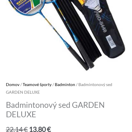
Domov
/
Teamové športy
/
Badminton
/ Badmintonový sed
GARDEN DELUXE
Badmintonový sed GARDEN
DELUXE
Pôvodná
Aktuálna
22,14
€
13,80
€