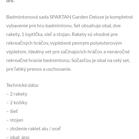
dni.
Badmintonová sada SPARTAN Garden Deluxe je kompletné
vybavenie pre hru badmintonu. Set obsahuje obal, dve
rakety, 1 loptička, sieť a stojan. Rakety sú vhodné pre
rekreačných hráčov, vypletené pevným polyesterovým
výpletom. Ideálny set pre začínajúcich hráčov a nenáročné
rekreačné hranie bedmintonu. Súčasťou je obal na celý set,
pre ľahký prenos a uschovanie.
Technické dáta:
– 2 rakety
– 2 košíky
– Sieť
– stojan
– zloženie rakiet alu / oceľ
– obal: áno