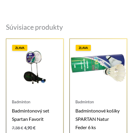
Súvisiace produkty
ZĽAVA
ZĽAVA
Badminton
Badminton
Badmintonový set
Badmintonové košíky
Spartan Favorit
SPARTAN Natur
Feder 6 ks
Pôvodná
Aktuálna
7,38
€
4,90
€
cena
cena