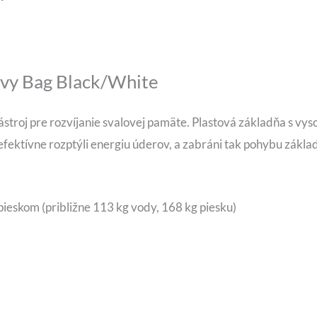
avy Bag Black/White
troj pre rozvíjanie svalovej pamäte. Plastová základňa s vyso
fektívne rozptýli energiu úderov, a zabráni tak pohybu zákla
pieskom (približne 113 kg vody, 168 kg piesku)