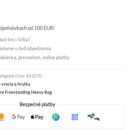
0 €.
229,00 €.
objednávkach od 100 EUR!
azí bez rizika!
ielame v deň objednania
obierka, prevodom, online platby
alógové číslo:
833270
 vrecia a hrušky
re Freestanding Heavy Bag
Bezpečné platby