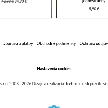
jednostranný
Pôvodná
Aktuálna
42,93
€
34,90
€
cena
cena
5,90
€
bola:
je:
42,93 €.
34,90 €.
Doprava a platby
Obchodné podmienky
Ochrana údajov
Nastavenia cookies
r.o. 2008 - 2026 Dizajn a realizácia:
treborplus.sk
pozrite si: