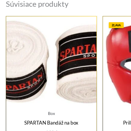
Súvisiace produkty
ZĽAVA
Box
SPARTAN Bandáž na box
Pri