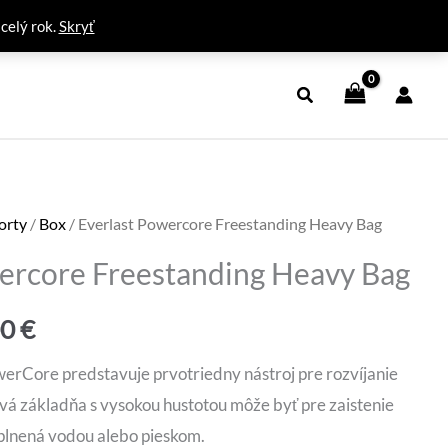
 celý rok.
Skryť
orty
/
Box
/ Everlast Powercore Freestanding Heavy Bag
ercore Freestanding Heavy Bag
dná
Aktuálna
00
€
cena
werCore predstavuje prvotriedny nástroj pre rozvíjanie
vá základňa s vysokou hustotou môže byť pre zaistenie
je:
aplnená vodou alebo pieskom.