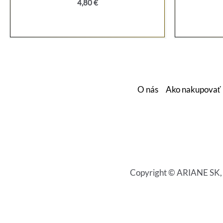
4,80
€
O nás
Ako nakupovať
Copyright © ARIANE SK, s.