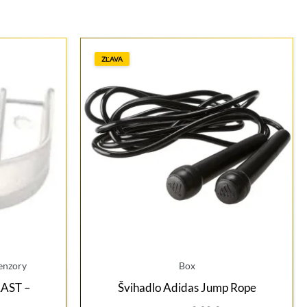
ZĽAVA
enzory
Box
LAST –
Švihadlo Adidas Jump Rope