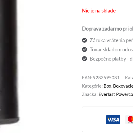
307,5
Nie je na sklade
Doprava zadarmo pri 
Záruka vrátenia peň
Tovar skladom odos
Bezpečné platby - d
EAN:
9283595081
Kat
Kategórie:
Box
,
Boxovacie
Značka:
Everlast Powerco