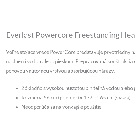
Everlast Powercore Freestanding He
Voľne stojace vrece PowerCore predstavuje prvotriedny nás
naplnená vodou alebo pieskom. Prepracovaná konštrukcia e
penovou vnútornou vrstvou absorbujúcou nárazy.
Základňa s vysokou hustotou plniteľná vodou alebo 
Rozmery: 56 cm (priemer) x 137 – 165 cm (výška)
Neodporúča sa na vonkajšie použitie