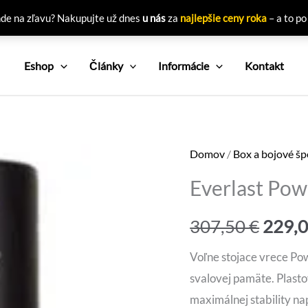
nde na zľavu? Nakupujte už dnes
u nás
za
najlepšie ceny roka
– a to po
Eshop
Články
Informácie
Kontakt
Domov
/
Box a bojové šp
Everlast Pow
Pôvo
307,50
€
229,
cena
Voľne stojace vrece Po
svalovej pamäte. Plasto
bola:
maximálnej stability n