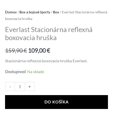
Domov
/
Box a bojové športy
/
Box
/ Everlast Stacionárna reflexná
boxovacia hruška
Everlast Stacionárna reflexná
boxovacia hruška
Pôvodná
Aktuálna
159,90
€
109,00
€
cena
cena
Stacionárna reflexná boxovacia hruška Everlast.
bola:
je:
Dostupnosť
Na sklade
159,90 €.
109,00 €.
množstvo
Alternative:
-
+
Everlast
Stacionárna
DO KOŠÍKA
reflexná