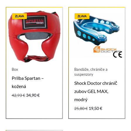
ZĽAVA
ZĽAVA
Box
Bandáže, chrániče a
suspenzory
Prilba Spartan –
Shock Doctor chránič
kožená
zubov GEL MAX,
Pôvodná
Aktuálna
42,93
€
34,90
€
modrý
cena
cena
bola:
je:
Pôvodná
Aktuálna
25,80
€
19,50
€
42,93 €.
34,90 €.
cena
cena
bola:
je:
25,80 €.
19,50 €.