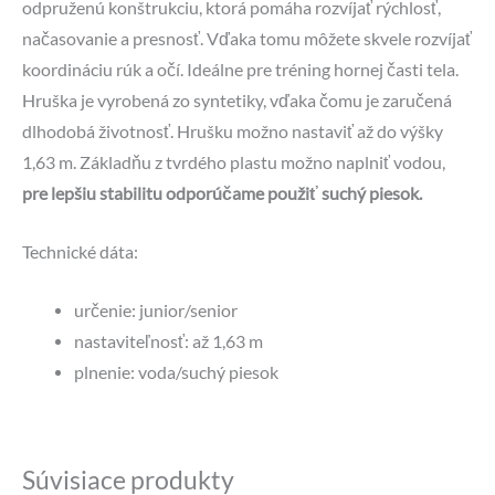
odpruženú konštrukciu, ktorá pomáha rozvíjať rýchlosť,
načasovanie a presnosť. Vďaka tomu môžete skvele rozvíjať
koordináciu rúk a očí. Ideálne pre tréning hornej časti tela.
Hruška je vyrobená zo syntetiky, vďaka čomu je zaručená
dlhodobá životnosť. Hrušku možno nastaviť až do výšky
1,63 m. Základňu z tvrdého plastu možno naplniť vodou,
pre lepšiu stabilitu odporúčame použiť suchý piesok.
Technické dáta:
určenie: junior/senior
nastaviteľnosť: až 1,63 m
plnenie: voda/suchý piesok
Súvisiace produkty