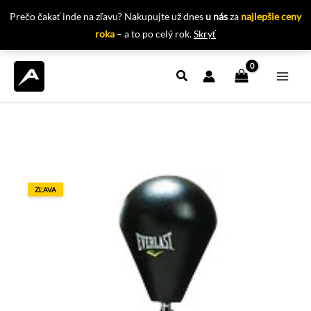
Prečo čakať inde na zľavu? Nakupujte už dnes
u nás
za
najlepšie ceny
roka
– a to po celý rok.
Skryť
Preskočiť
na
obsah
ZĽAVA